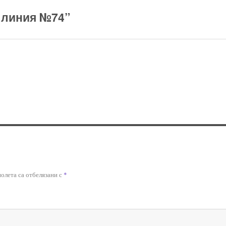
 линия №74”
олета са отбелязани с
*