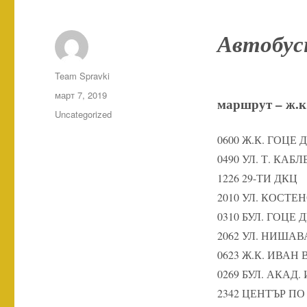
Автобус
Автор
Team Spravki
Публикувано
март 7, 2019
маршрут – ж.к.
на
Категории
Uncategorized
0600 Ж.К. ГОЦЕ 
0490 УЛ. Т. КА
1226 29-ТИ ДКЦ
2010 УЛ. КОСТ
0310 БУЛ. ГОЦЕ 
2062 УЛ. НИШАВ
0623 Ж.К. ИВАН
0269 БУЛ. АКАД.
2342 ЦЕНТЪР П