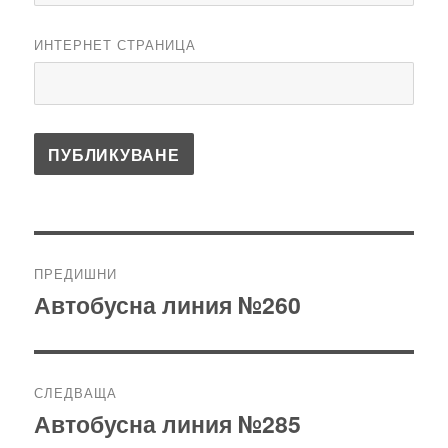
ИНТЕРНЕТ СТРАНИЦА
Навигация
ПРЕДИШНИ
Автобусна линия №260
Предишна
публикация:
СЛЕДВАЩА
Автобусна линия №285
Следваща