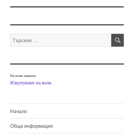
публикация:
ТЪ
Търсене
за:
Полезни линкове
Изкупуване на коли
Начало
Обща информация