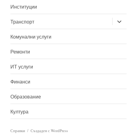
Институции
разширя
Транспорт
на
дъщерно
меню
Комунални услуги
Ремонти
ИТ услуги
Финанси
Образование
Култура
Справки
Създаден с WordPress