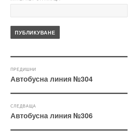
Навигация
ПРЕДИШНИ
Автобусна линия №304
Предишна
публикация:
СЛЕДВАЩА
Автобусна линия №306
Следваща
публикация: