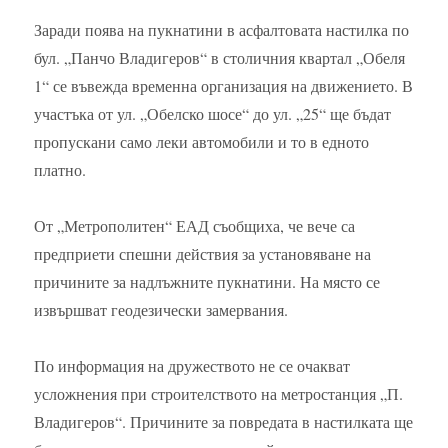
Заради поява на пукнатини в асфалтовата настилка по
бул. „Панчо Владигеров“ в столичния квартал „Обеля
1“ се въвежда временна организация на движението. В
участъка от ул. „Обелско шосе“ до ул. „25“ ще бъдат
пропускани само леки автомобили и то в едното
платно.
От „Метрополитен“ ЕАД съобщиха, че вече са
предприети спешни действия за установяване на
причините за надлъжните пукнатини. На място се
извършват геодезически замервания.
По информация на дружеството не се очакват
усложнения при строителството на метростанция „П.
Владигеров“. Причините за повредата в настилката ще