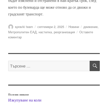
бъдат изяснени и отстранени в най-кратък срок, след
което по булеварда ще може отново да се движи и
градският транспорт.
Автор
Публикувано
Категории
Етикети
spravki team
септември 2, 2025
Новини
движение
,
на
Метрополитен ЕАД
,
настилка
,
реорганизация
Оставете
за
коментар
Реорганизация
на
наземния
транспорт
ТЪ
по
Търсене
булевард
за:
„Панчо
Владигеров“
заради
повредена
настилка
Полезни линкове
Изкупуване на коли