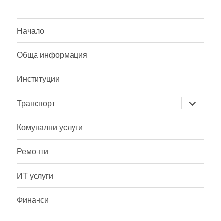
Начало
Обща информация
Институции
разширя
Транспорт
на
дъщерно
меню
Комунални услуги
Ремонти
ИТ услуги
Финанси