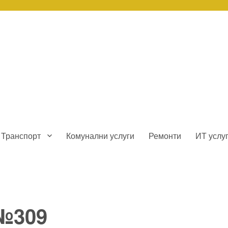
Транспорт
Комунални услуги
Ремонти
ИТ услу
 №309