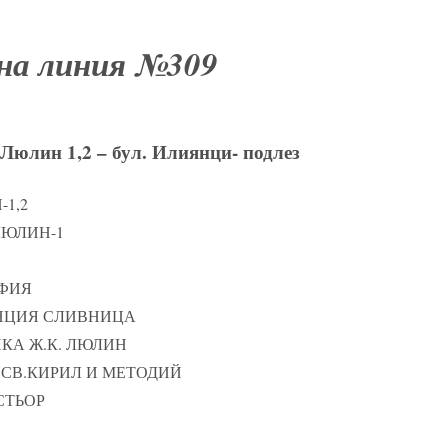
на линия №309
 Люлин 1,2 – бул. Илиянци- подлез
-1,2
 ЛЮЛИН-1
ОФИЯ
АНЦИЯ СЛИВНИЦА
ИКА Ж.К. ЛЮЛИН
 СВ.КИРИЛ И МЕТОДИЙ
АСТЬОР