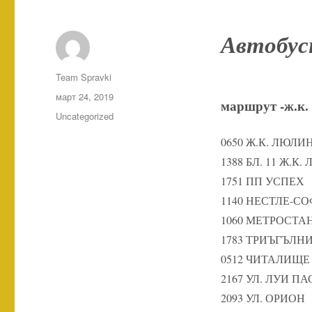
Автобус
Автор
Team Spravki
Публикувано
март 24, 2019
маршрут -ж.к.
на
Категории
Uncategorized
0650 Ж.К. ЛЮЛИН
1388 БЛ. 11 Ж.К.
1751 ПП УСПЕХ
1140 НЕСТЛЕ-С
1060 МЕТРОСТ
1783 ТРИЪГЪЛН
0512 ЧИТАЛИЩЕ
2167 УЛ. ЛУИ П
2093 УЛ. ОРИОН